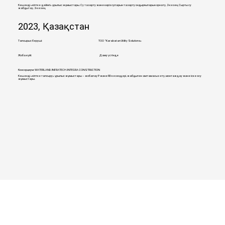
Кешенді «кілтке дейінгі» құрылыс жұмыстары. Су тазарту және кәріз суларын тазарту қондырғыларын орнату, 2-кезең. Сыртқы су
жабдықтау, 2-кезең.
2023, Қазақстан
Тапсырыс беруші:
ТОО "Karabatan Utility Solutions»
Жоба күйі:
Даму үстінде
Консорциум: WATERLAND. INFRATECH. INTEGRA CONSTRUCTION
Кешенді «кілтке тапсыру» құрылыс жұмыстары – жобалау P және RD кезеңдері, жабдықпен қамтамасыз ету, монтаждау және іске қосу
жұмыстары.