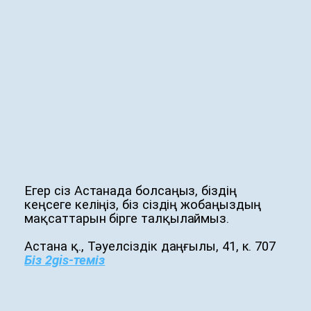
Егер сіз Астанада болсаңыз, біздің
кеңсеге келіңіз, біз сіздің жобаңыздың
мақсаттарын бірге талқылаймыз.
Астана қ., Тәуелсіздік даңғылы, 41, к. 707
Біз 2gis-теміз