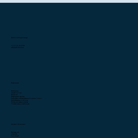
Бізбен хабарласыңы
+7 (7172) 25-27-95
info@infratech.kz
Компания
Жобалар
Серіктестер
Мансап
Компания туралы
Сыбайлас жемқорлыққа қарсы саясат
Құпиялылық саясаты
Пайдаланушы келісімі
Техникалық қауіпсіздік
Әлеуметтік медиа
Instagram
LinkedIn
Facebook