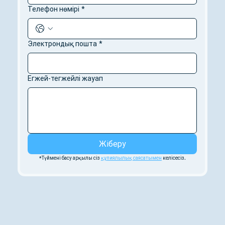
Телефон нөмірі
*
Электрондық пошта
*
Егжей-тегжейлі жауап
Жіберу
*Түймені басу арқылы сіз 
құпиялылық саясатымен
 келісесіз.