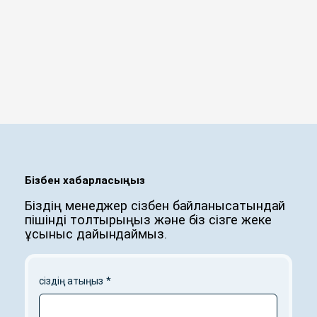
Бізбен хабарласыңыз
Біздің менеджер сізбен байланысатындай
пішінді толтырыңыз және біз сізге жеке
ұсыныс дайындаймыз.
сіздің атыңыз
*