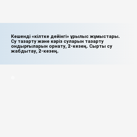
Кешенді «кілтке дейінгі» құрылыс жұмыстары.
Су тазарту және кәріз суларын тазарту
қондырғыларын орнату, 2-кезең. Сыртқы су
жабдықтау, 2-кезең.