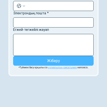
Электрондық пошта
*
Егжей-тегжейлі жауап
Жіберу
*Түймені басу арқылы сіз 
құпиялылық саясатымен
 келісесіз.