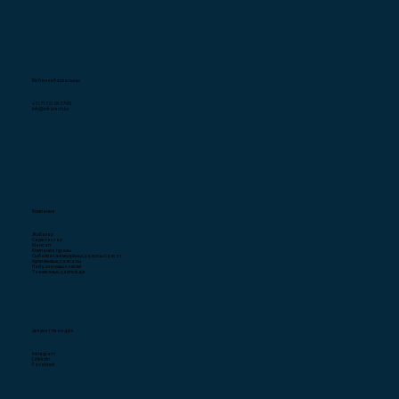
Бізбен хабарласыңы
+7 (7172) 25-27-95
info@infratech.kz
Компания
Жобалар
Серіктестер
Мансап
Компания туралы
Сыбайлас жемқорлыққа қарсы саясат
Құпиялылық саясаты
Пайдаланушы келісімі
Техникалық қауіпсіздік
Әлеуметтік медиа
Instagram
LinkedIn
Facebook