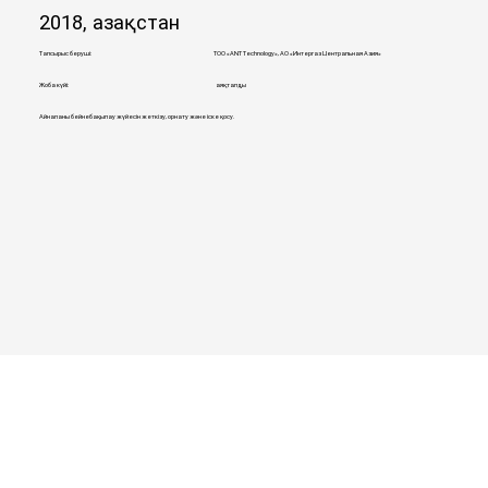
2018, Қазақстан
Тапсырыс беруші:
ТОО «ANT Technology», AO «Интергаз Центральная Азия»
Жоба күйі:
аяқталды
Айналаны бейнебақылау жүйесін жеткізу, орнату және іске қосу.