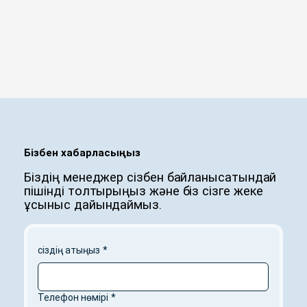
Бізбен хабарласыңыз
Біздің менеджер сізбен байланысатындай
пішінді толтырыңыз және біз сізге жеке
ұсыныс дайындаймыз.
сіздің атыңыз
*
Телефон нөмірі
*