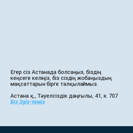
Егер сіз Астанада болсаңыз, біздің
кеңсеге келіңіз, біз сіздің жобаңыздың
мақсаттарын бірге талқылаймыз.
Астана қ., Тәуелсіздік даңғылы, 41, к. 707
Біз 2gis-теміз