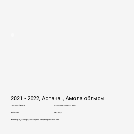
2021 - 2022, Астана қ., Ақмола облысы
Тапсырыс беруші:
"Tortay Engineering Co"ЖШС
Жоба күйі:
аяқталды
Жобалау жұмыстары, "Қазақстан "спорт сарайы"нысаны