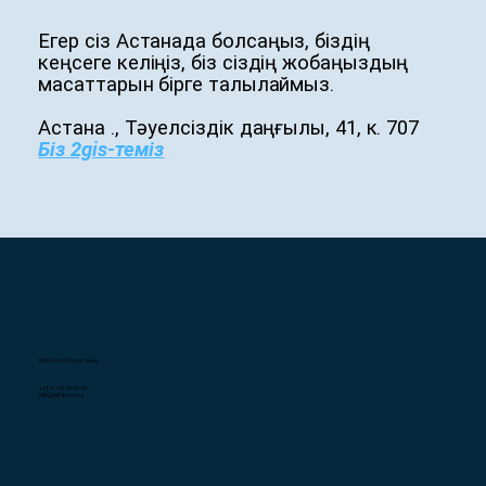
Егер сіз Астанада болсаңыз, біздің
кеңсеге келіңіз, біз сіздің жобаңыздың
мақсаттарын бірге талқылаймыз.
Астана қ., Тәуелсіздік даңғылы, 41, к. 707
Біз 2gis-теміз
Бізбен хабарласыңы
+7 (7172) 25-27-95
info@infratech.kz