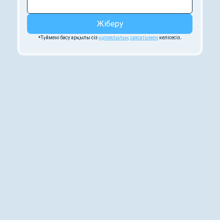
Жіберу
*Түймені басу арқылы сіз 
құпиялылық саясатымен
 келісесіз.