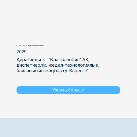
Қарағанды қ., Қарағанды облысы
2025
Қарағанды қ.  "ҚазТрансОйл" АҚ 
диспетчерлік, жедел-технологиялық 
байланысын жаңғырту. Каренге"
Узнать больше