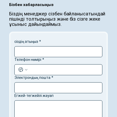
Бізбен хабарласыңыз
Біздің менеджер сізбен байланысатындай
пішінді толтырыңыз және біз сізге жеке
ұсыныс дайындаймыз.
сіздің атыңыз
*
Телефон нөмірі
*
Электрондық пошта
*
Егжей-тегжейлі жауап