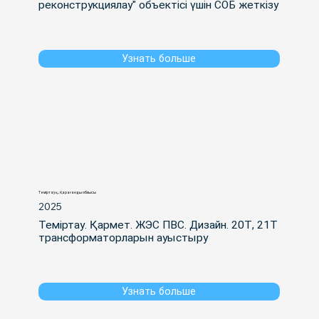
реконструкциялау" объектісі үшін СОБ жеткізу
Узнать больше
Теміртау қ., Қарағанды облысы
2025
Теміртау. Қармет. ЖЭС ПВС. Дизайн. 20Т, 21Т 
трансформаторларын ауыстыру
Узнать больше