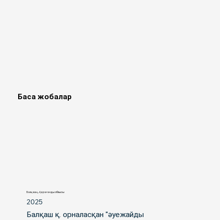
Басқа жобалар
Балқаш қ., Қарағанды облысы
2025
Балқаш қ. орналасқан "әуежайды 