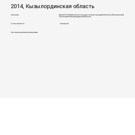
2014, Кызылординская область
Заказчик:
филиал Республиканского государственного предприятия Центр обслуживания
населения по Кызылординской области
Статус проекта:
завершён
Система охранной сигнализации