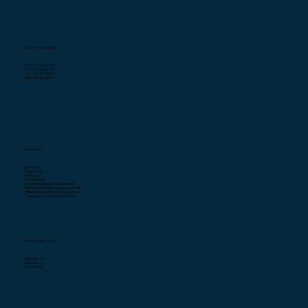
Связаться с нами
+7 (7172) 25-27-95
+7 (701) 409-22-22
+7 (777) 409-22-22
info@infratech.kz
Компания
Проекты
Партнеры
Карьера
О компании
Антикоррупционная политика
Политика конфиденциальности
Пользовательское соглашение
Техническая безопасность
Социальные сети
Instagram
LinkedIn
Facebook