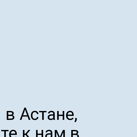
 в Астане,
те к нам в