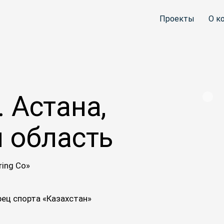
Проекты
О к
. Астана,
 область
ring Co»
ец спорта «Казахстан»