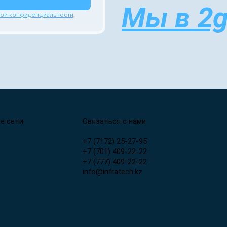
Мы в 2g
кой конфиденциальности
.
е сети
Связаться с нами
+7 (7172) 25-27-95
+7 (701) 409-22-22
+7 (777) 409-22-22
info@infratech.kz