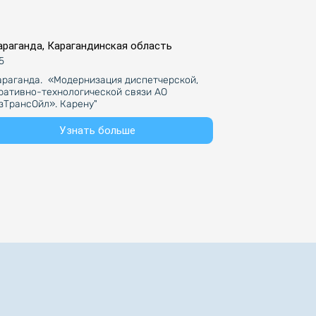
Караганда, Карагандинская область
5
Караганда.  «Модернизация диспетчерской, 
ративно-технологической связи АО 
зТрансОйл». Карену"
Узнать больше