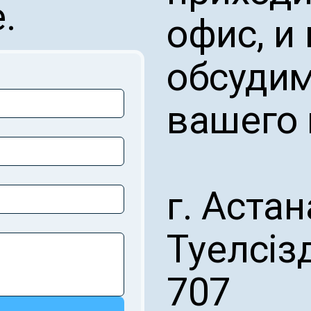
.
офис, и
обсудим
вашего 
г. Астан
Тәуелсізд
707