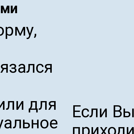
ами
орму,
язался
или для
Если Вы
уальное
приходи